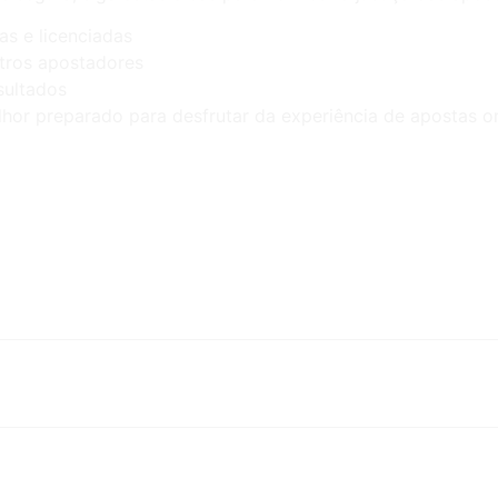
s e licenciadas
utros apostadores
sultados
or preparado para desfrutar da experiência de apostas on