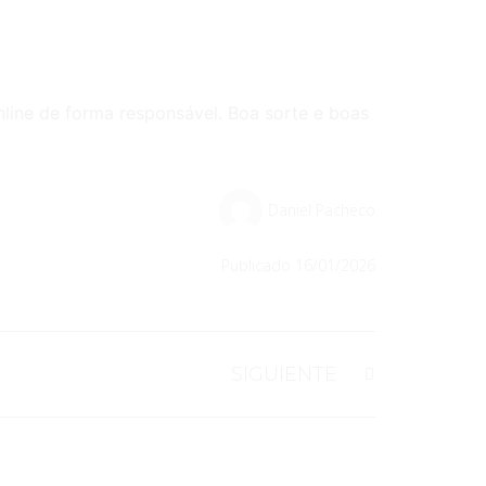
line de forma responsável. Boa sorte e boas
Daniel Pacheco
Publicado
16/01/2026
SIGUIENTE