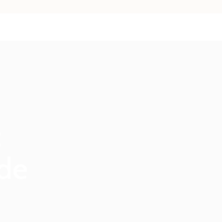
:
 de