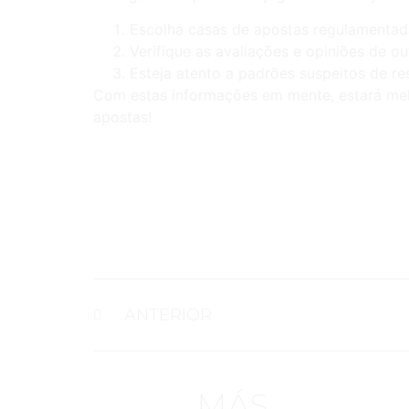
Escolha casas de apostas regulamentada
Verifique as avaliações e opiniões de o
Esteja atento a padrões suspeitos de re
Com estas informações em mente, estará melh
apostas!
ANTERIOR
MÁS