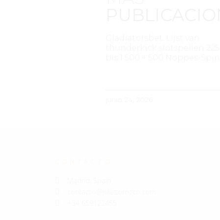
PUBLICACIO
Gladiatorsbet: Lijst van
thunderkick slotspellen 22
bis 1 500 + 500 Noppes-Spins
junio 24, 2026
CONTACTO
Madrid, Spain
contacto@julesorozco.com
+34 659122455