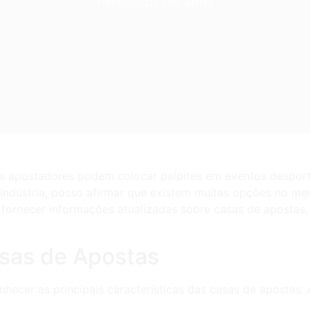
Periódicos del alma
os apostadores podem colocar palpites em eventos despor
 indústria, posso afirmar que existem muitas opções no m
 fornecer informações atualizadas
sobre casas de apostas, c
asas de Apostas
hecer as principais características das casas de apostas.