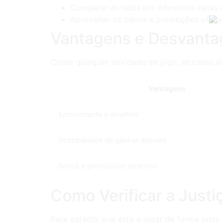
Comparar as odds em diferentes casas 
Aproveitar os bónus e promoções ofere
Vantagens e Desvanta
Como qualquer atividade de jogo, as casas d
Vantagens
Emocionante e divertido
Possibilidade de ganhar dinheiro
Bónus e promoções atrativos
Como Verificar a Justi
Para garantir que está a jogar de forma justa 