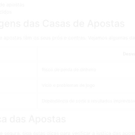
de apostas
cidos
gens das Casas de Apostas
e apostas têm os seus prós e contras. Vejamos algumas da
Desv
Risco de perda de dinheiro
Vício e problemas de jogo
Dependência de sorte e resultados imprevisív
ça das Apostas
e segura, siga estas dicas para verificar a justiça das apost