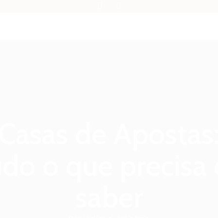
Casas de Apostas
do o que precisa
saber