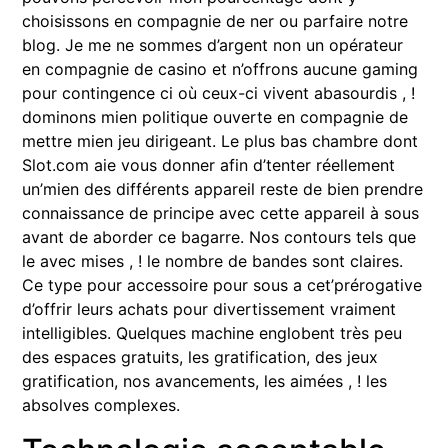
choisissons en compagnie de ner ou parfaire notre
blog. Je me ne sommes d’argent non un opérateur
en compagnie de casino et n’offrons aucune gaming
pour contingence ci où ceux-ci vivent abasourdis , !
dominons mien politique ouverte en compagnie de
mettre mien jeu dirigeant. Le plus bas chambre dont
Slot.com aie vous donner afin d’tenter réellement
un’mien des différents appareil reste de bien prendre
connaissance de principe avec cette appareil à sous
avant de aborder ce bagarre. Nos contours tels que
le avec mises , ! le nombre de bandes sont claires.
Ce type pour accessoire pour sous a cet’prérogative
d’offrir leurs achats pour divertissement vraiment
intelligibles. Quelques machine englobent très peu
des espaces gratuits, les gratification, des jeux
gratification, nos avancements, les aimées , ! les
absolves complexes.