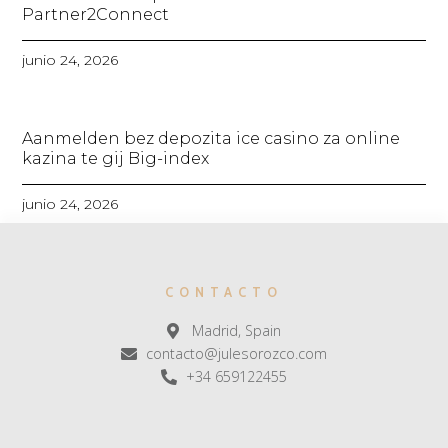
Partner2Connect
junio 24, 2026
Aanmelden bez depozita ice casino za online
kazina te gij Big-index
junio 24, 2026
CONTACTO
Madrid, Spain
contacto@julesorozco.com
+34 659122455