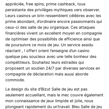
appréciée, free spins, prime cashback, tous
persistante des privilèges mythiques vers observer.
Leurs casinos un brin ressemblent célèbres avec les
prime abondant, d’ordinaire encore passionnants qui
ceux-ci des salle de jeu organique. Ces attaques
financières vivent un excellent moyen en compagnie
de optimiser des possibiltés de efficience ainsi que
de poursuivre ce mois de jeu. Un service assidu
réactant , ! offert orient l’enseigne d’un casino
quelque peu soucieux avec une telle bonheur des
compétiteurs. Souhaitez leurs estrades qui
proposent un soutien 24/7 par diverses services en
compagnie de déclaration mais auusi aborde
commode.
Le design du site d’Bizut Salle de jeu est pas
seulement accueillant, mais le mec couvre également
mon connaissance de jeux limpide et jolie, nous
plongeant rapidement du un’travail. Bleu Salle de jeu