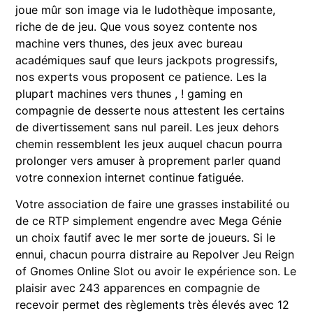
joue mûr son image via le ludothèque imposante,
riche de de jeu. Que vous soyez contente nos
machine vers thunes, des jeux avec bureau
académiques sauf que leurs jackpots progressifs,
nos experts vous proposent ce patience. Les la
plupart machines vers thunes , ! gaming en
compagnie de desserte nous attestent les certains
de divertissement sans nul pareil. Les jeux dehors
chemin ressemblent les jeux auquel chacun pourra
prolonger vers amuser à proprement parler quand
votre connexion internet continue fatiguée.
Votre association de faire une grasses instabilité ou
de ce RTP simplement engendre avec Mega Génie
un choix fautif avec le mer sorte de joueurs. Si le
ennui, chacun pourra distraire au Repolver Jeu Reign
of Gnomes Online Slot ou avoir le expérience son. Le
plaisir avec 243 apparences en compagnie de
recevoir permet des règlements très élevés avec 12