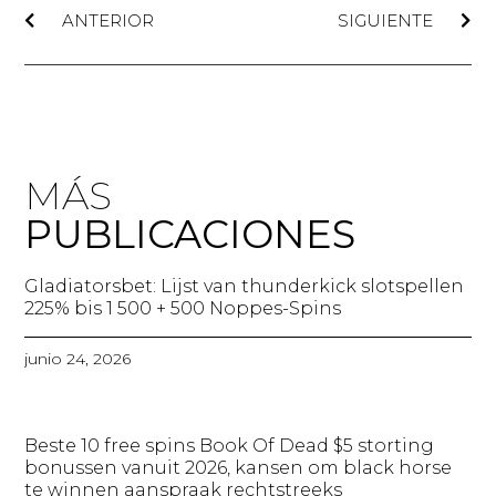
ANTERIOR
SIGUIENTE
MÁS
PUBLICACIONES
Gladiatorsbet: Lijst van thunderkick slotspellen
225% bis 1 500 + 500 Noppes-Spins​
junio 24, 2026
Beste 10 free spins Book Of Dead $5 storting
bonussen vanuit 2026, kansen om black horse
te winnen aanspraak rechtstreeks