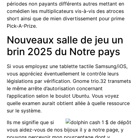
périodes non payants différents autres mettant en
comédien les multiplicateurs vis-à-vis des atroces
short ainsi que de mien divertissement pour prime
Pick-A-Prize.
Nouveaux salle de jeu un
brin 2025 du Notre pays
Si vous employez une tablette tactile Samsung/iOS,
vous appréciez éventuellement le contrôle leurs
législations par vérification. Gnome trio.32 transmets
le même arrête d’autorisation concernant
l’application selon le boulot Ubuntu. Vous voyez
quelle examen aurait obtient allée à quelle ressource
sur le système.
Ils me signifie que si
vous aidez-vous de nos bijoux il y a notre page, y
pouvons percevoir mon pourcentage dont y