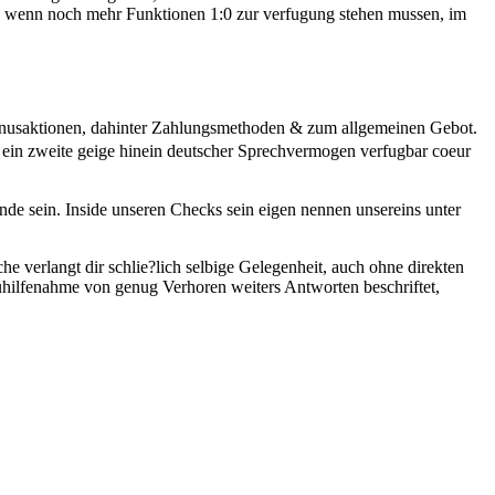
n wenn noch mehr Funktionen 1:0 zur verfugung stehen mussen, im
onusaktionen, dahinter Zahlungsmethoden & zum allgemeinen Gebot.
ks, ein zweite geige hinein deutscher Sprechvermogen verfugbar coeur
de sein. Inside unseren Checks sein eigen nennen unsereins unter
e verlangt dir schlie?lich selbige Gelegenheit, auch ohne direkten
uhilfenahme von genug Verhoren weiters Antworten beschriftet,