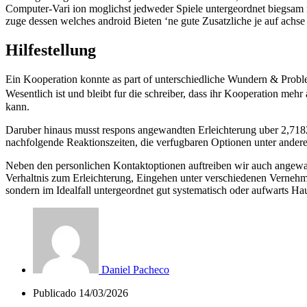
Computer-Vari ion moglichst jedweder Spiele untergeordnet biegsam
zuge dessen welches android Bieten ‘ne gute Zusatzliche je auf achse d
Hilfestellung
Ein Kooperation konnte as part of unterschiedliche Wundern & Prob
Wesentlich ist und bleibt fur die schreiber, dass ihr Kooperation meh
kann.
Daruber hinaus musst respons angewandten Erleichterung uber 2,71828
nachfolgende Reaktionszeiten, die verfugbaren Optionen unter andere
Neben den personlichen Kontaktoptionen auftreiben wir auch angewandt
Verhaltnis zum Erleichterung, Eingehen unter verschiedenen Vernehme
sondern im Idealfall untergeordnet gut systematisch oder aufwarts Hau
Daniel Pacheco
Publicado
14/03/2026