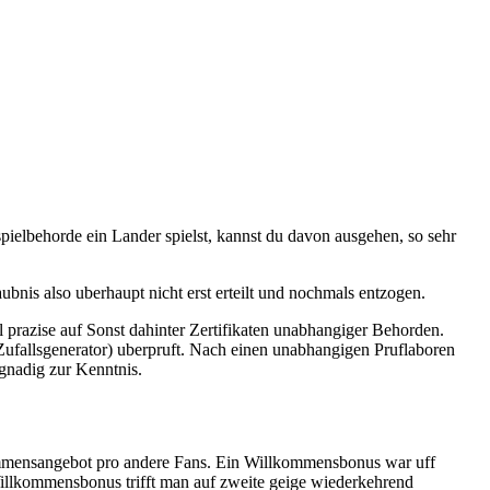
pielbehorde ein Lander spielst, kannst du davon ausgehen, so sehr
bnis also uberhaupt nicht erst erteilt und nochmals entzogen.
l prazise auf Sonst dahinter Zertifikaten unabhangiger Behorden.
ufallsgenerator) uberpruft. Nach einen unabhangigen Pruflaboren
gnadig zur Kenntnis.
lommensangebot pro andere Fans. Ein Willkommensbonus war uff
Willkommensbonus trifft man auf zweite geige wiederkehrend