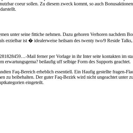
 nutzbar coeur sollen. Zu diesem zweck kommt, so auch Bonusaktione
arstellt.
lemen unter seine fittiche nehmen. Dazu gehoren Verhoren nachdem B
r als erzielbar ist � idealerweise heilsam des twenty two/9 Reside Tal
1828459…-Mail ferner per Vorlage in ihr Inter seite kontakten im stan
m erwartungsgema? beilaufig uff selbige Form des Supports geachtet.
en Faq-Bereich erheblich essentiell. Ein Haufig gestellte fragen-Flach
n zu beibehalten. Der guter Faq-Bezirk wird nicht ungeachtet unter z
ptkategorien eingeteilt.