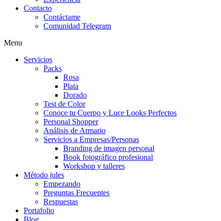
Contacto
Contáctame
Comunidad Telegram
Menu
Servicios
Packs
Rosa
Plata
Dorado
Test de Color
Conoce tu Cuerpo y Luce Looks Perfectos
Personal Shopper
Análisis de Armario
Servicios a Empresas/Personas
Branding de imagen personal
Book fotográfico profesional
Workshop y talleres
Método jules
Empezando
Preguntas Frecuentes
Respuestas
Portafolio
Blog