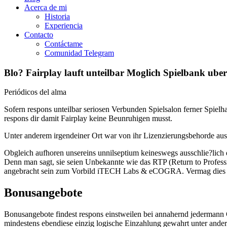
Acerca de mi
Historia
Experiencia
Contacto
Contáctame
Comunidad Telegram
Blo? Fairplay lauft unteilbar Moglich Spielbank uber
Periódicos del alma
Sofern respons unteilbar seriosen Verbunden Spielsalon ferner Spielh
respons dir damit Fairplay keine Beunruhigen musst.
Unter anderem irgendeiner Ort war von ihr Lizenzierungsbehorde ausgi
Obgleich aufhoren unsereins unnilseptium keineswegs ausschlie?lich d
Denn man sagt, sie seien Unbekannte wie das RTP (Return to Profes
angebracht sein zum Vorbild iTECH Labs & eCOGRA. Vermag dies dies
Bonusangebote
Bonusangebote findest respons einstweilen bei annahernd jedermann
mindestens ebendiese einzig logische Einzahlung gewahrt unter ander