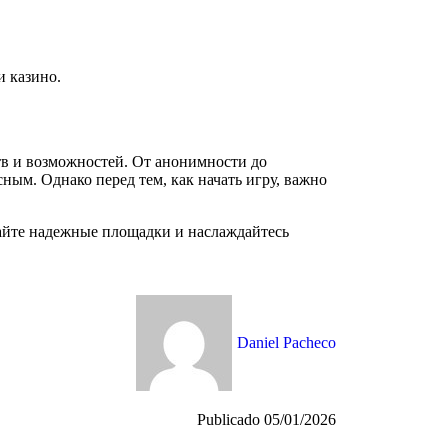
и казино.
в и возможностей. От анонимности до
ым. Однако перед тем, как начать игру, важно
райте надежные площадки и наслаждайтесь
Daniel Pacheco
Publicado
05/01/2026