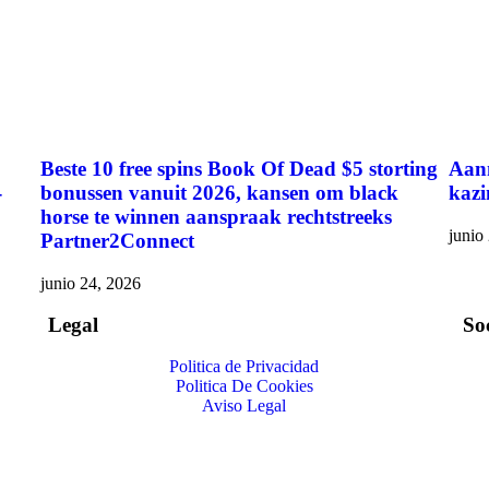
Beste 10 free spins Book Of Dead $5 storting
Aanm
-
bonussen vanuit 2026, kansen om black
kazi
horse te winnen aanspraak rechtstreeks
junio
Partner2Connect
junio 24, 2026
Legal
So
Politica de Privacidad
Politica De Cookies
Aviso Legal