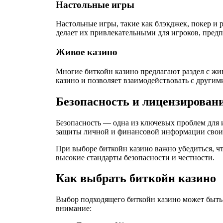
Настольные игры
Настольные игры, такие как блэкджек, покер и 
делает их привлекательными для игроков, предп
Живое казино
Многие биткойн казино предлагают раздел с жив
казино и позволяет взаимодействовать с другим
Безопасность и лицензирован
Безопасность — одна из ключевых проблем для 
защиты личной и финансовой информации своих 
При выборе биткойн казино важно убедиться, чт
высокие стандарты безопасности и честности.
Как выбрать биткойн казино
Выбор подходящего биткойн казино может быть 
внимание: