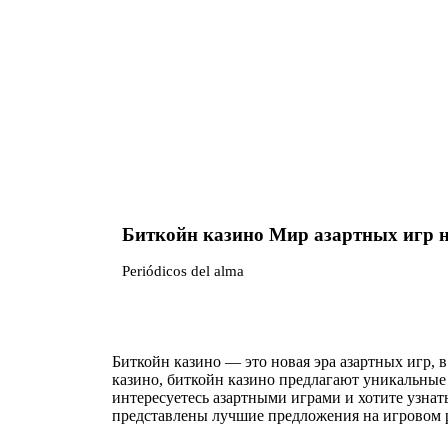
Биткойн казино Мир азартных игр 
Periódicos del alma
Биткойн казино — это новая эра азартных игр,
казино, биткойн казино предлагают уникальные
интересуетесь азартными играми и хотите узна
представлены лучшие предложения на игровом 