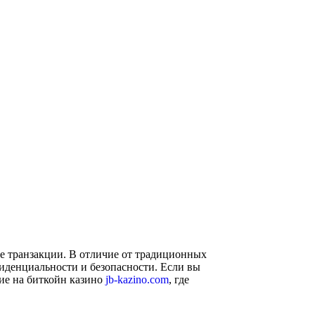
е транзакции. В отличие от традиционных
иденциальности и безопасности. Если вы
ие на биткойн казино
jb-kazino.com
, где