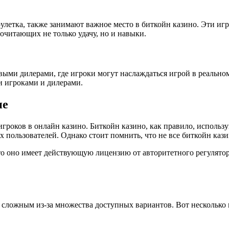
рулетка, также занимают важное место в биткойн казино. Эти иг
очитающих не только удачу, но и навыки.
ыми дилерами, где игроки могут наслаждаться игрой в реальном
и игроками и дилерами.
ие
игроков в онлайн казино. Биткойн казино, как правило, исполь
пользователей. Однако стоит помнить, что не все биткойн каз
о оно имеет действующую лицензию от авторитетного регулятора
сложным из-за множества доступных вариантов. Вот несколько 