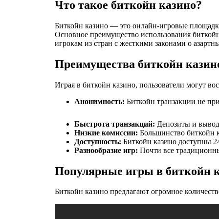
Что такое биткойн казино?
Биткойн казино — это онлайн-игровые площадки
Основное преимущество использования биткойна
игрокам из стран с жесткими законами о азартны
Преимущества биткойн казин
Играя в биткойн казино, пользователи могут в
Анонимность:
Биткойн транзакции не пр
Быстрота транзакций:
Депозиты и вывод 
Низкие комиссии:
Большинство биткойн к
Доступность:
Биткойн казино доступны 24
Разнообразие игр:
Почти все традиционные
Популярные игры в биткойн 
Биткойн казино предлагают огромное количеств