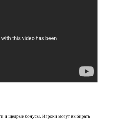
сти и щедрые бонусы. Игроки могут выбирать