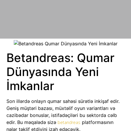
Betandreas: Qumar
Dünyasında Yeni
İmkanlar
Son illərdə onlayn qumar sahəsi sürətlə inkişaf edir.
Geniş müştəri bazası, müxtəlif oyun variantları və
cazibədar bonuslar, istifadəçiləri bu sektorda cəlb
edir. Bu məqalədə sizə
platformasının
betandreas
nələr təklif etdiyini izah edəcəyik.