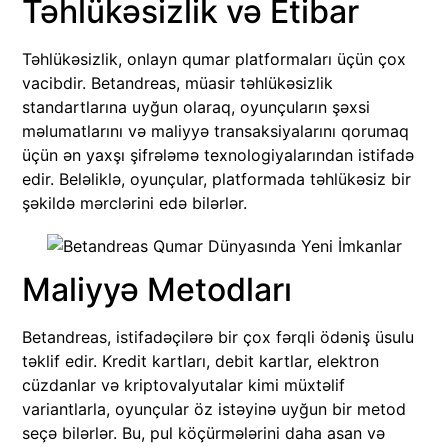
Təhlükəsizlik və Etibar
Təhlükəsizlik, onlayn qumar platformaları üçün çox
vacibdir. Betandreas, müasir təhlükəsizlik
standartlarına uyğun olaraq, oyunçuların şəxsi
məlumatlarını və maliyyə transaksiyalarını qorumaq
üçün ən yaxşı şifrələmə texnologiyalarından istifadə
edir. Beləliklə, oyunçular, platformada təhlükəsiz bir
şəkildə mərclərini edə bilərlər.
Maliyyə Metodları
Betandreas, istifadəçilərə bir çox fərqli ödəniş üsulu
təklif edir. Kredit kartları, debit kartlar, elektron
cüzdanlar və kriptovalyutalar kimi müxtəlif
variantlarla, oyunçular öz istəyinə uyğun bir metod
seçə bilərlər. Bu, pul köçürmələrini daha asan və