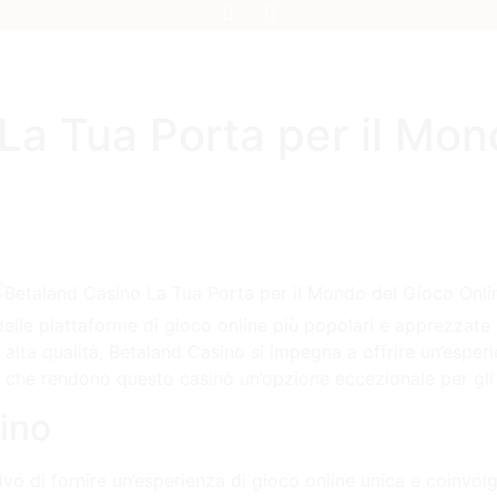
La Tua Porta per il Mon
delle piattaforme di gioco online più popolari e apprezzate i
di alta qualità, Betaland Casino si impegna a offrire un’esp
he che rendono questo casinò un’opzione eccezionale per gli 
sino
ivo di fornire un’esperienza di gioco online unica e coinvo