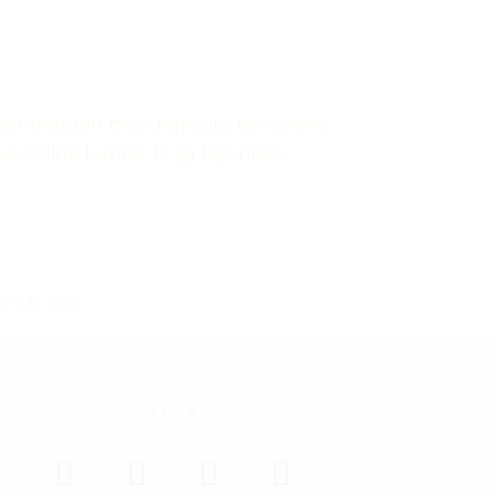
Aanmelden bez depozita ice casino
za online kazina te gij Big-index
unio 24, 2026
SOCIAL