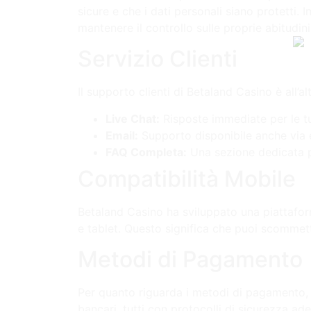
sicure e che i dati personali siano protetti.
mantenere il controllo sulle proprie abitudini
Servizio Clienti
Il supporto clienti di Betaland Casino è all’a
Live Chat:
Risposte immediate per le 
Email:
Supporto disponibile anche via 
FAQ Completa:
Una sezione dedicata p
Compatibilità Mobile
Betaland Casino ha sviluppato una piattafor
e tablet. Questo significa che puoi scommet
Metodi di Pagamento
Per quanto riguarda i metodi di pagamento, Be
bancari, tutti con protocolli di sicurezza ade