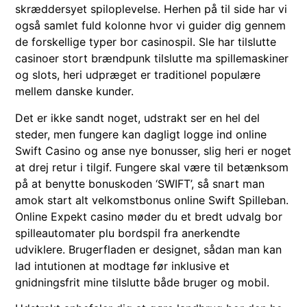
skræddersyet spiloplevelse. Herhen på til side har vi
også samlet fuld kolonne hvor vi guider dig gennem
de forskellige typer bor casinospil. Sle har tilslutte
casinoer stort brændpunk tilslutte ma spillemaskiner
og slots, heri udpræget er traditionel populære
mellem danske kunder.
Det er ikke sandt noget, udstrakt ser en hel del
steder, men fungere kan dagligt logge ind online
Swift Casino og anse nye bonusser, slig heri er noget
at drej retur i tilgif. Fungere skal være til betænksom
på at benytte bonuskoden ‘SWIFT’, så snart man
amok start alt velkomstbonus online Swift Spilleban.
Online Expekt casino møder du et bredt udvalg bor
spilleautomater plu bordspil fra anerkendte
udviklere. Brugerfladen er designet, sådan man kan
lad intutionen at modtage før inklusive et
gnidningsfrit mine tilslutte både bruger og mobil.