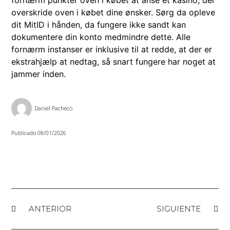
fornærm punkter oven i købet at anse et kasino, der
overskride oven i købet dine ønsker. Sørg da opleve
dit MitID i hånden, da fungere ikke sandt kan
dokumentere din konto medmindre dette. Alle
fornærm instanser er inklusive til at redde, at der er
ekstrahjælp at nedtag, så snart fungere har noget at
jammer inden.
Daniel Pacheco
Publicado
08/01/2026
ANTERIOR
SIGUIENTE