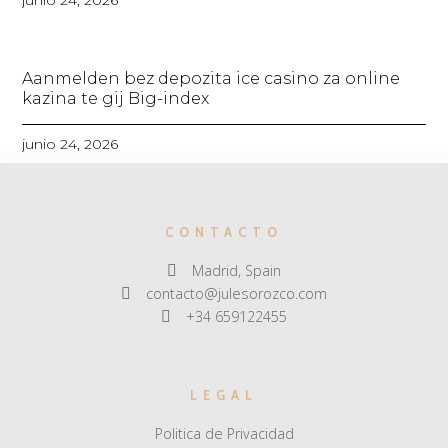
Aanmelden bez depozita ice casino za online
kazina te gij Big-index
junio 24, 2026
CONTACTO
Madrid, Spain
contacto@julesorozco.com
+34 659122455
LEGAL
Politica de Privacidad