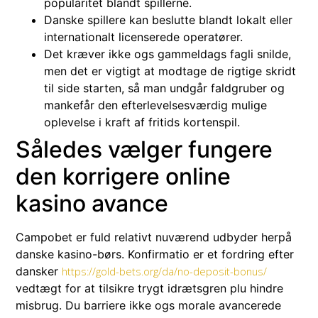
popularitet blandt spillerne.
Danske spillere kan beslutte blandt lokalt eller
internationalt licenserede operatører.
Det kræver ikke ogs gammeldags fagli snilde,
men det er vigtigt at modtage de rigtige skridt
til side starten, så man undgår faldgruber og
mankefår den efterlevelsesværdig mulige
oplevelse i kraft af fritids kortenspil.
Således vælger fungere
den korrigere online
kasino avance
Campobet er fuld relativt nuværend udbyder herpå
danske kasino-børs. Konfirmatio er et fordring efter
dansker
https://gold-bets.org/da/no-deposit-bonus/
vedtægt for at tilsikre trygt idrætsgren plu hindre
misbrug. Du barriere ikke ogs morale avancerede