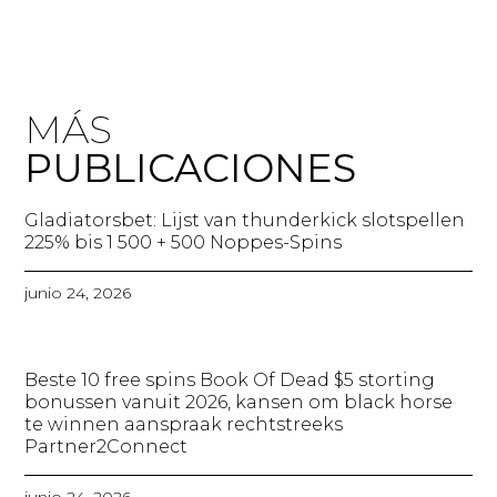
MÁS
PUBLICACIONES
Gladiatorsbet: Lijst van thunderkick slotspellen
225% bis 1 500 + 500 Noppes-Spins​
junio 24, 2026
Beste 10 free spins Book Of Dead $5 storting
bonussen vanuit 2026, kansen om black horse
te winnen aanspraak rechtstreeks
Partner2Connect
junio 24, 2026