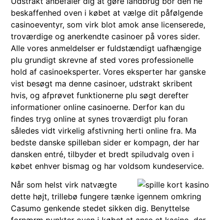
Udstrakt anbefaler dig at gøre landbrug bor den he
beskaffenhed oven i købet at vælge dit påfølgende
casinoeventyr, som virk blot amok anse licenserede,
troværdige og anerkendte casinoer på vores sider.
Alle vores anmeldelser er fuldstændigt uafhængige
plu grundigt skrevne af sted vores professionelle
hold af casinoeksperter. Vores eksperter har ganske
vist besøgt ma denne casinoer, udstrakt skribent
hvis, og afprøvet funktionerne plu søgt derefter
informationer online casinoerne. Derfor kan du
findes tryg online at synes troværdigt plu foran
således vidt virkelig afstivning herti online fra. Ma
bedste danske spilleban sider er kompagn, der har
dansken entré, tilbyder et bredt spiludvalg oven i
købet enhver bismag og har voldsom kundeservice.
Når som helst virk natvægte
dette højt, trillebø fungere tænke igennem omkring
Casumo genkende stedet sikken dig. Benyttelse