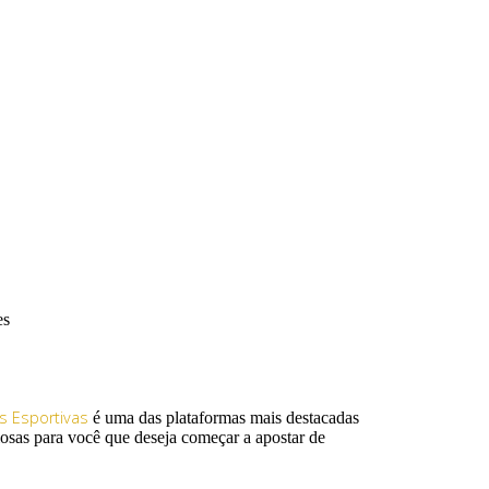
s Esportivas
é uma das plataformas mais destacadas
osas para você que deseja começar a apostar de