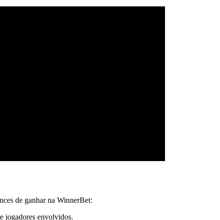
hances de ganhar na WinnerBet:
 e jogadores envolvidos.