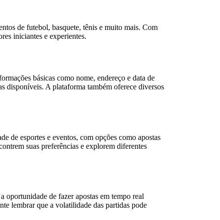
ntos de futebol, basquete, tênis e muito mais. Com
es iniciantes e experientes.
informações básicas como nome, endereço e data de
as disponíveis. A plataforma também oferece diversos
dade de esportes e eventos, com opções como apostas
ncontrem suas preferências e explorem diferentes
a oportunidade de fazer apostas em tempo real
nte lembrar que a volatilidade das partidas pode