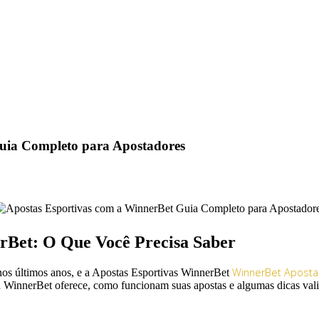
uia Completo para Apostadores
rBet: O Que Você Precisa Saber
WinnerBet Aposta
nos últimos anos, e a Apostas Esportivas WinnerBet
a WinnerBet oferece, como funcionam suas apostas e algumas dicas vali