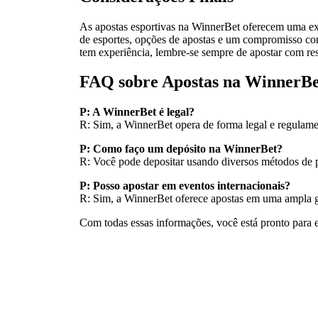
As apostas esportivas na WinnerBet oferecem uma ex
de esportes, opções de apostas e um compromisso com
tem experiência, lembre-se sempre de apostar com res
FAQ sobre Apostas na WinnerBe
P: A WinnerBet é legal?
R: Sim, a WinnerBet opera de forma legal e regulament
P: Como faço um depósito na WinnerBet?
R: Você pode depositar usando diversos métodos de pag
P: Posso apostar em eventos internacionais?
R: Sim, a WinnerBet oferece apostas em uma ampla ga
Com todas essas informações, você está pronto para 