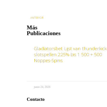
ANTERIOR
Más
Publicaciones
Gladiatorsbet: Lijst van thunderkick
slotspellen 225% bis 1 500 + 500
Noppes-Spins​
junio 24, 2026
Contacto