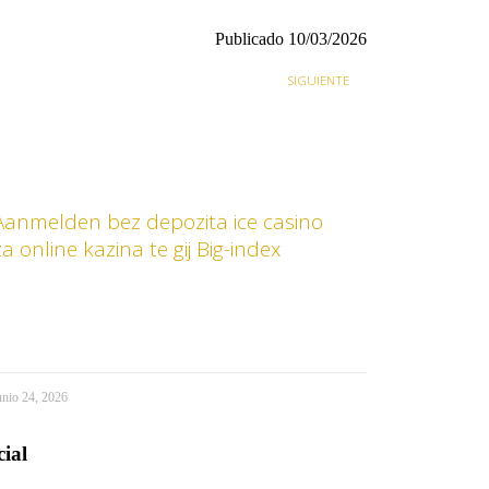
Publicado
10/03/2026
SIGUIENTE
Aanmelden bez depozita ice casino
za online kazina te gij Big-index
unio 24, 2026
cial