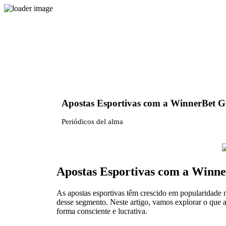
Apostas Esportivas com a WinnerBet G
Periódicos del alma
Apostas Esportivas com a Winne
As apostas esportivas têm crescido em popularidade 
desse segmento. Neste artigo, vamos explorar o que 
forma consciente e lucrativa.