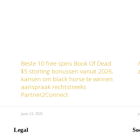
Beste 10 free spins Book Of Dead
$5 storting bonussen vanuit 2026,
kansen om black horse te winnen
aanspraak rechtstreeks
Partner2Connect
junio 24, 2026
j
Legal
So