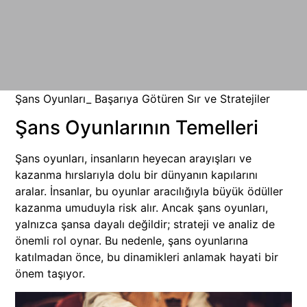
Şans Oyunları_ Başarıya Götüren Sır ve Stratejiler
Şans Oyunlarının Temelleri
Şans oyunları, insanların heyecan arayışları ve
kazanma hırslarıyla dolu bir dünyanın kapılarını
aralar. İnsanlar, bu oyunlar aracılığıyla büyük ödüller
kazanma umuduyla risk alır. Ancak şans oyunları,
yalnızca şansa dayalı değildir; strateji ve analiz de
önemli rol oynar. Bu nedenle, şans oyunlarına
katılmadan önce, bu dinamikleri anlamak hayati bir
önem taşıyor.