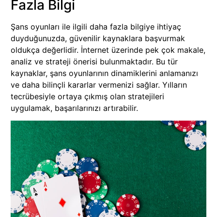
Fazla Bilgi
Şans oyunları ile ilgili daha fazla bilgiye ihtiyaç
duyduğunuzda, güvenilir kaynaklara başvurmak
oldukça değerlidir. İnternet üzerinde pek çok makale,
analiz ve strateji önerisi bulunmaktadır. Bu tür
kaynaklar, şans oyunlarının dinamiklerini anlamanızı
ve daha bilinçli kararlar vermenizi sağlar. Yılların
tecrübesiyle ortaya çıkmış olan stratejileri
uygulamak, başarılarınızı artırabilir.