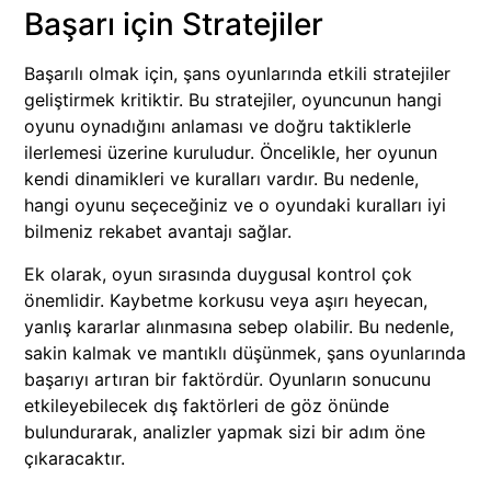
Başarı için Stratejiler
Başarılı olmak için, şans oyunlarında etkili stratejiler
geliştirmek kritiktir. Bu stratejiler, oyuncunun hangi
oyunu oynadığını anlaması ve doğru taktiklerle
ilerlemesi üzerine kuruludur. Öncelikle, her oyunun
kendi dinamikleri ve kuralları vardır. Bu nedenle,
hangi oyunu seçeceğiniz ve o oyundaki kuralları iyi
bilmeniz rekabet avantajı sağlar.
Ek olarak, oyun sırasında duygusal kontrol çok
önemlidir. Kaybetme korkusu veya aşırı heyecan,
yanlış kararlar alınmasına sebep olabilir. Bu nedenle,
sakin kalmak ve mantıklı düşünmek, şans oyunlarında
başarıyı artıran bir faktördür. Oyunların sonucunu
etkileyebilecek dış faktörleri de göz önünde
bulundurarak, analizler yapmak sizi bir adım öne
çıkaracaktır.