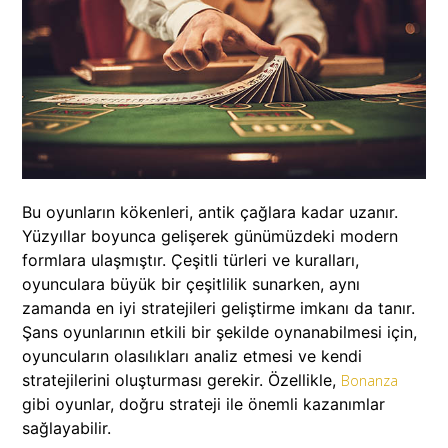
Bu oyunların kökenleri, antik çağlara kadar uzanır.
Yüzyıllar boyunca gelişerek günümüzdeki modern
formlara ulaşmıştır. Çeşitli türleri ve kuralları,
oyunculara büyük bir çeşitlilik sunarken, aynı
zamanda en iyi stratejileri geliştirme imkanı da tanır.
Şans oyunlarının etkili bir şekilde oynanabilmesi için,
oyuncuların olasılıkları analiz etmesi ve kendi
stratejilerini oluşturması gerekir. Özellikle,
Bonanza
gibi oyunlar, doğru strateji ile önemli kazanımlar
sağlayabilir.