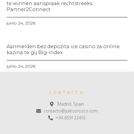
te winnen aanspraak rechtstreeks
Partner2Connect
junio 24, 2026
Aanmelden bez depozita ice casino za online
kazina te gij Big-index
junio 24, 2026
CONTACTO
Madrid, Spain
contacto@julesorozco.com
+34 659122455