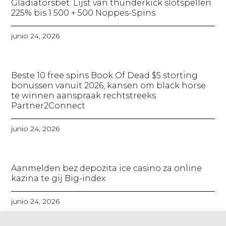
Gladiatorsbet: Lijst van thunderkick slotspellen
225% bis 1 500 + 500 Noppes-Spins​
junio 24, 2026
Beste 10 free spins Book Of Dead $5 storting
bonussen vanuit 2026, kansen om black horse
te winnen aanspraak rechtstreeks
Partner2Connect
junio 24, 2026
Aanmelden bez depozita ice casino za online
kazina te gij Big-index
junio 24, 2026