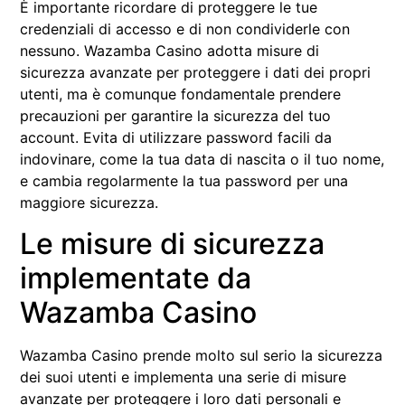
È importante ricordare di proteggere le tue
credenziali di accesso e di non condividerle con
nessuno. Wazamba Casino adotta misure di
sicurezza avanzate per proteggere i dati dei propri
utenti, ma è comunque fondamentale prendere
precauzioni per garantire la sicurezza del tuo
account. Evita di utilizzare password facili da
indovinare, come la tua data di nascita o il tuo nome,
e cambia regolarmente la tua password per una
maggiore sicurezza.
Le misure di sicurezza
implementate da
Wazamba Casino
Wazamba Casino prende molto sul serio la sicurezza
dei suoi utenti e implementa una serie di misure
avanzate per proteggere i loro dati personali e