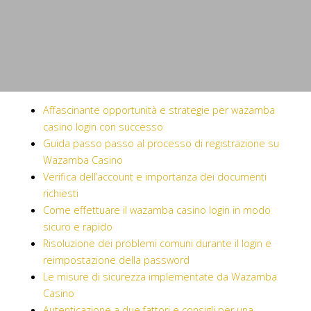
Affascinante opportunità e strategie per wazamba
casino login con successo
Guida passo passo al processo di registrazione su
Wazamba Casino
Verifica dell’account e importanza dei documenti
richiesti
Come effettuare il wazamba casino login in modo
sicuro e rapido
Risoluzione dei problemi comuni durante il login e
reimpostazione della password
Le misure di sicurezza implementate da Wazamba
Casino
Autenticazione a due fattori e consigli per una