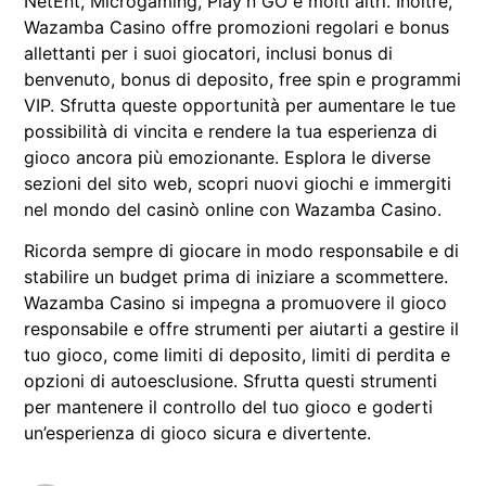
NetEnt, Microgaming, Play’n GO e molti altri. Inoltre,
Wazamba Casino offre promozioni regolari e bonus
allettanti per i suoi giocatori, inclusi bonus di
benvenuto, bonus di deposito, free spin e programmi
VIP. Sfrutta queste opportunità per aumentare le tue
possibilità di vincita e rendere la tua esperienza di
gioco ancora più emozionante. Esplora le diverse
sezioni del sito web, scopri nuovi giochi e immergiti
nel mondo del casinò online con Wazamba Casino.
Ricorda sempre di giocare in modo responsabile e di
stabilire un budget prima di iniziare a scommettere.
Wazamba Casino si impegna a promuovere il gioco
responsabile e offre strumenti per aiutarti a gestire il
tuo gioco, come limiti di deposito, limiti di perdita e
opzioni di autoesclusione. Sfrutta questi strumenti
per mantenere il controllo del tuo gioco e goderti
un’esperienza di gioco sicura e divertente.