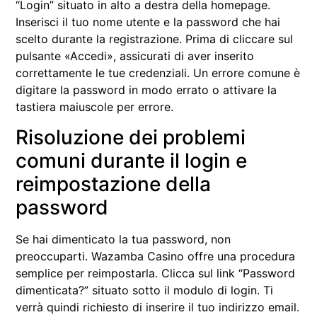
“Login” situato in alto a destra della homepage.
Inserisci il tuo nome utente e la password che hai
scelto durante la registrazione. Prima di cliccare sul
pulsante «Accedi», assicurati di aver inserito
correttamente le tue credenziali. Un errore comune è
digitare la password in modo errato o attivare la
tastiera maiuscole per errore.
Risoluzione dei problemi
comuni durante il login e
reimpostazione della
password
Se hai dimenticato la tua password, non
preoccuparti. Wazamba Casino offre una procedura
semplice per reimpostarla. Clicca sul link “Password
dimenticata?” situato sotto il modulo di login. Ti
verrà quindi richiesto di inserire il tuo indirizzo email.