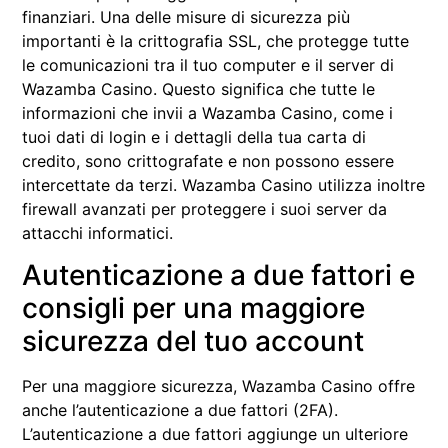
finanziari. Una delle misure di sicurezza più
importanti è la crittografia SSL, che protegge tutte
le comunicazioni tra il tuo computer e il server di
Wazamba Casino. Questo significa che tutte le
informazioni che invii a Wazamba Casino, come i
tuoi dati di login e i dettagli della tua carta di
credito, sono crittografate e non possono essere
intercettate da terzi. Wazamba Casino utilizza inoltre
firewall avanzati per proteggere i suoi server da
attacchi informatici.
Autenticazione a due fattori e
consigli per una maggiore
sicurezza del tuo account
Per una maggiore sicurezza, Wazamba Casino offre
anche l’autenticazione a due fattori (2FA).
L’autenticazione a due fattori aggiunge un ulteriore