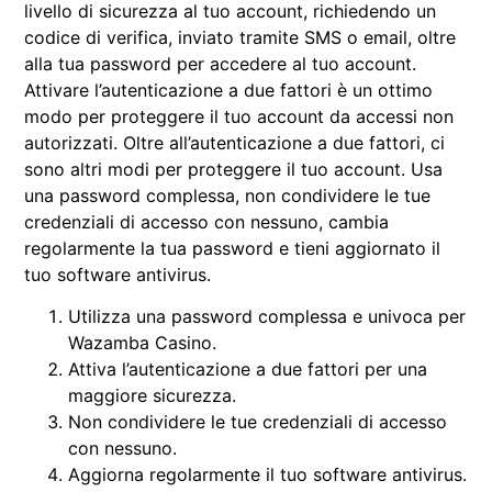
livello di sicurezza al tuo account, richiedendo un
codice di verifica, inviato tramite SMS o email, oltre
alla tua password per accedere al tuo account.
Attivare l’autenticazione a due fattori è un ottimo
modo per proteggere il tuo account da accessi non
autorizzati. Oltre all’autenticazione a due fattori, ci
sono altri modi per proteggere il tuo account. Usa
una password complessa, non condividere le tue
credenziali di accesso con nessuno, cambia
regolarmente la tua password e tieni aggiornato il
tuo software antivirus.
Utilizza una password complessa e univoca per
Wazamba Casino.
Attiva l’autenticazione a due fattori per una
maggiore sicurezza.
Non condividere le tue credenziali di accesso
con nessuno.
Aggiorna regolarmente il tuo software antivirus.