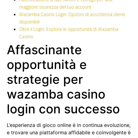
maggiore sicurezza del tuo account
Wazamba Casino Login: Opzioni di assistenza clienti
disponibili
Oltre il Login: Esplora le opportunità di Wazamba
Casino
Affascinante
opportunità e
strategie per
wazamba casino
login con successo
L’esperienza di gioco online è in continua evoluzione,
e trovare una piattaforma affidabile e coinvolgente è