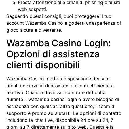
Presta attenzione alle email di phishing e ai siti
web sospetti.
Seguendo questi consigli, puoi proteggere il tuo
account Wazamba Casino e goderti un’esperienza di
gioco sicura e divertente.
Wazamba Casino Login:
Opzioni di assistenza
clienti disponibili
Wazamba Casino mette a disposizione dei suoi
utenti un servizio di assistenza clienti efficiente e
reattivo. Qualora dovessi incontrare difficoltà
durante il wazamba casino login o avere bisogno di
assistenza con qualsiasi altra questione, il team di
supporto è pronto ad aiutarti. Le opzioni di contatto
includono la chat live, disponibile 24 ore su 24, 7
giorni su 7, direttamente sul sito web. Questa è la