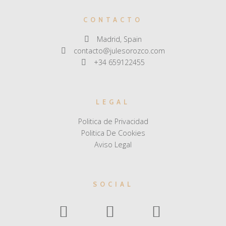
CONTACTO
Madrid, Spain
contacto@julesorozco.com
+34 659122455
LEGAL
Politica de Privacidad
Politica De Cookies
Aviso Legal
SOCIAL