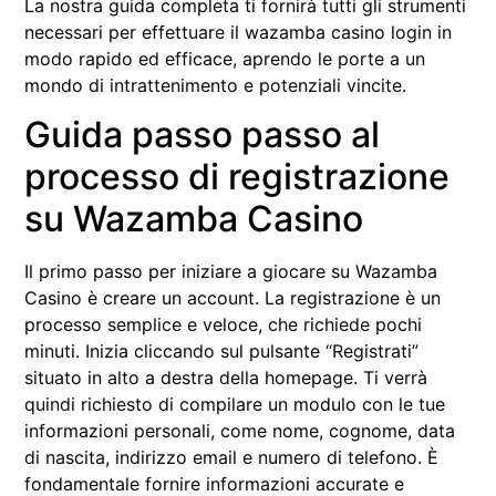
La nostra guida completa ti fornirà tutti gli strumenti
necessari per effettuare il wazamba casino login in
modo rapido ed efficace, aprendo le porte a un
mondo di intrattenimento e potenziali vincite.
Guida passo passo al
processo di registrazione
su Wazamba Casino
Il primo passo per iniziare a giocare su Wazamba
Casino è creare un account. La registrazione è un
processo semplice e veloce, che richiede pochi
minuti. Inizia cliccando sul pulsante “Registrati”
situato in alto a destra della homepage. Ti verrà
quindi richiesto di compilare un modulo con le tue
informazioni personali, come nome, cognome, data
di nascita, indirizzo email e numero di telefono. È
fondamentale fornire informazioni accurate e