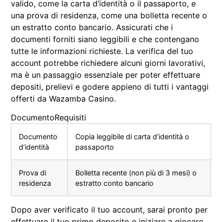
valido, come la carta d’identità o il passaporto, e
una prova di residenza, come una bolletta recente o
un estratto conto bancario. Assicurati che i
documenti forniti siano leggibili e che contengano
tutte le informazioni richieste. La verifica del tuo
account potrebbe richiedere alcuni giorni lavorativi,
ma è un passaggio essenziale per poter effettuare
depositi, prelievi e godere appieno di tutti i vantaggi
offerti da Wazamba Casino.
DocumentoRequisiti
Documento
Copia leggibile di carta d’identità o
d’identità
passaporto
Prova di
Bolletta recente (non più di 3 mesi) o
residenza
estratto conto bancario
Dopo aver verificato il tuo account, sarai pronto per
effettuare il tuo primo deposito e iniziare a giocare.