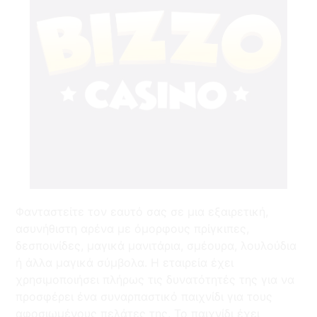
Φανταστείτε τον εαυτό σας σε μια εξαιρετική,
ασυνήθιστη αρένα με όμορφους πρίγκιπες,
δεσποινίδες, μαγικά μανιτάρια, σμέουρα, λουλούδια
ή άλλα μαγικά σύμβολα. Η εταιρεία έχει
χρησιμοποιήσει πλήρως τις δυνατότητές της για να
προσφέρει ένα συναρπαστικό παιχνίδι για τους
αφοσιωμένους πελάτες της. Το παιχνίδι έχει