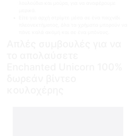
λουλούδια και μούρα, για να αναφέρουμε
μερικά.
Είτε για αρχή στρίψτε μέσα σε ένα παιχνίδι
πλεονεκτήματος, όλα τα χρήματα μπορούν να
πάνε καλά ακόμη και σε ένα μπόνους.
Απλές συμβουλές για να
το απολαύσετε
Enchanted Unicorn 100%
δωρεάν βίντεο
κουλοχέρης