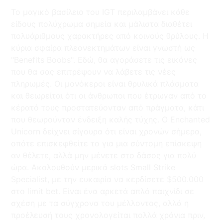
Το μαγικό βασίλειο του IGT περιλαμβάνει κάθε
είδους πολύχρωμα σημεία και μάλιστα διαθέτει
πολυάριθμους χαρακτήρες από κοινούς θρύλους. Η
κύρια σφαίρα πλεονεκτημάτων είναι γνωστή ως
"Benefits Boobs". Εδώ, θα αγοράσετε τις εικόνες
που θα σας επιτρέψουν να λάβετε τις νέες
πληρωμές. Οι μονόκεροι είναι θρυλικά πλάσματα
και θεωρείται ότι οι άνθρωποι που έτρωγαν από το
κέρατό τους προστατεύονταν από πράγματα, κάτι
που θεωρούνταν ένδειξη καλής τύχης.
Ο Enchanted
Unicorn δείχνει σίγουρα ότι είναι χρονών σήμερα,
οπότε επισκεφθείτε το για μια σύντομη επίσκεψη
αν θέλετε, αλλά μην μένετε στο δάσος για πολύ
ώρα. Ακολουθούν μερικά slots Small Strike
Specialist, με την ευκαιρία να κερδίσετε $500.000
στο limit bet. Είναι ένα αρκετά απλό παιχνίδι σε
σχέση με τα σύγχρονα του μέλλοντος, αλλά η
προέλευσή τους χρονολογείται πολλά χρόνια πριν,